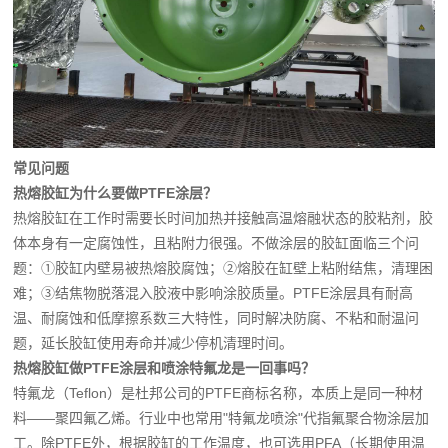
常见问题
热熔胶缸为什么要做PTFE涂层？
热熔胶缸在工作时需要长时间加热并接触高温熔融状态的胶粘剂，胶
体本身有一定腐蚀性，且粘附力很强。不做涂层的胶缸面临三个问
题：①胶缸内壁易被热熔胶腐蚀；②熔胶在缸壁上粘附结焦，清理困
难；③结焦物脱落混入胶液中影响涂胶质量。PTFE涂层具有耐高
温、耐腐蚀和低摩擦系数三大特性，同时解决防腐、不粘和耐温问
题，延长胶缸使用寿命并减少停机清理时间。
热熔胶缸做PTFE涂层和喷涂特氟龙是一回事吗？
特氟龙（Teflon）是杜邦公司的PTFE商标名称，本质上是同一种材
料——聚四氟乙烯。行业中也常用"特氟龙喷涂"代指氟聚合物涂层加
工。除PTFE外，根据胶缸的工作温度，也可选用PFA（长期使用温