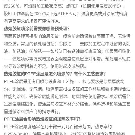
度260℃，可熔融加工致密度高）或FEP（长期使用温度204℃）。
胶缸工作温度在200℃以下选PTFE即可；温度更高或对涂层致密度
有更高要求的场景可评估PFA。
热熔胶缸喷涂前需要做哪些预处理？
表面预处理直接影响涂层质量。喷涂前需确保胶缸表面干净、无油污
和杂质。常见的预处理包括：①除油——去除加工过程中残留的切削
液、防锈油；②除锈——如胶缸已有锈蚀需彻底清除；③表面粗糙化
——通过喷砂等方式增加表面粗糙度使涂层更好附着。预处理不彻底
会导致涂层附着力不足、使用时起皮或脱落。
热熔胶缸的PTFE涂层是怎么喷涂的？有什么工艺要求？
PTFE涂层采用专用喷涂设备和工艺施工，核心要求是涂层厚度均
匀、无漏涂、无气泡。喷涂前需根据胶缸的工作环境和要求选择合适
性能的涂料，确保涂层能满足耐温、耐腐蚀等使用需求。喷涂后需经
过高温烧结固化，使涂层与胶缸基材充分结合。涂料选择和喷涂工艺
需遵循涂料供应商的指导进行。
PTFE涂层会影响热熔胶缸的加热效率吗？
PTFE涂层厚度通常在几十微米到几百微米范围，热导率约
0.25W/(m·K)，涂层本身热阻较小，对胶缸的整体加热效率影响有