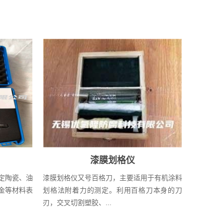
漆膜划格仪
定陶瓷、油
漆膜划格仪又号百格刀，主要适用于有机涂料
金等材料表
划格法附着力的测定。利用百格刀本身的刀
刃，交叉切割塑胶、...