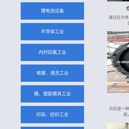
锂电池设备
通过在仓体
半导体工业
内衬四氟工业
电镀、清洗工业
橡、塑胶模具工业
风机是一
印染、纺织工业
能