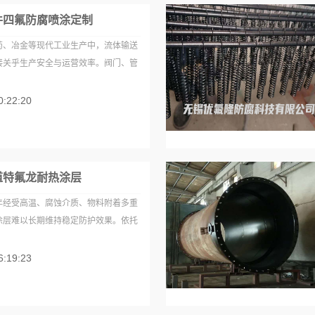
件四氟防腐喷涂定制
药、冶金等现代工业生产中，流体输送
接关乎生产安全与运营效率。阀门、管
0:22:20
道特氟龙耐热涂层
年经受高温、腐蚀介质、物料附着多重
涂层难以长期维持稳定防护效果。依托
6:19:23