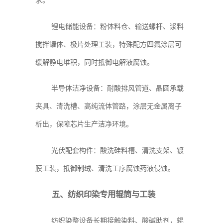
求。
锂电储能设备：粉体料仓、输送螺杆、浆料
搅拌罐体、极片处理工装，特殊配方四氟涂层可
缓解静电堆积，同时抵御电解液腐蚀。
半导体洁净设备：耐酸排风管道、晶圆承载
夹具、清洗槽、高纯流体管路，涂层无金属离子
析出，保障芯片生产洁净环境。
光伏配套构件：酸洗硅料槽、清洗支架、镀
膜工装，抵御制绒、清洗工序腐蚀药液侵蚀。
五、纺织印染专用辊筒与工装
纺织染整设备长期接触染料、酸碱助剂，辊