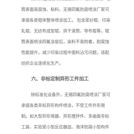
筒表面易腐蚀、粘料，无锡四氟防腐喷涂厂家可
承接各类辊体整体喷涂加工。 包含浆纱辊、印染
轧辊、无纺布成型辊、烘干滚筒、导布辊等，辊
筒表面喷涂四氟涂层后，染料不易附着，耐腐蚀
性能提升，减少印染过程中面料沾污问题，适配
纺织企业连续化生产。
六、非标定制异形工件加工
除标准化设备外，无锡四氟防腐喷涂厂家可
承接各类非标异形构件喷涂，不受工件外形限
制。如大型异形塔器、异形搅拌件、多曲面非标
工装、实验室小型反应器皿、海洋防腐小型构件