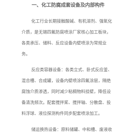
一、化工防腐成套设备及内部构件
化工行业长期接触酸碱、有机溶剂、强氧化
介质，是无锡四氟防腐喷涂厂家核心加工板块，
各类承压、储料、反应设备内壁喷涂为常规业
务。
反应类容器设备：各类立式、卧式反应釜、
混合槽、合成罐，设备内壁喷涂四氟涂层，隔绝
腐蚀介质渗透，同时减少粘稠物料挂壁，降低设
备清洗频次。配套搅拌桨、搅拌轴、分散盘、投
料浮球、液位探测构件同步配套喷涂加工。
储运换热设备：原料储罐、中和槽、废液收