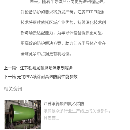
未来，随着半导体产业向更先进制程迈进，
对设备防护的要求将愈发严苛，江苏ETFE喷涂
技术将继续依托区域产业优势，持续深化技术创
新与场景适配能力，为半导体设备提供更可靠、
更高效的防护解决方案，助力江苏半导体产业在
全球竞争中占据更有利地位。
上一篇:
江苏铁氟龙耐磨喷涂定制服务
下一篇:
无锡PFA喷涂耐高温防腐性能参数
相关资讯
江苏滚筒聚四氟乙烯防...
滚筒是众多行业生产线上的关键部件，
其表面...