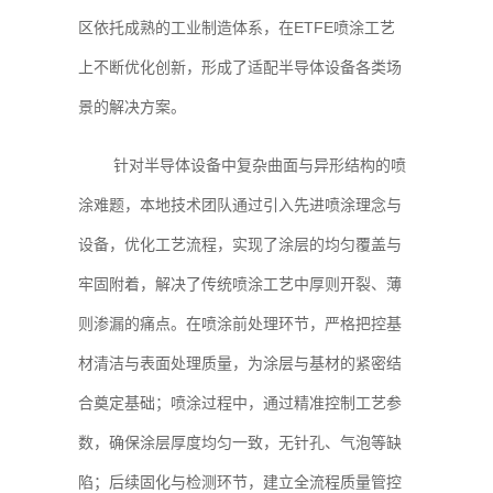
区依托成熟的工业制造体系，在ETFE喷涂工艺
上不断优化创新，形成了适配半导体设备各类场
景的解决方案。
针对半导体设备中复杂曲面与异形结构的喷
涂难题，本地技术团队通过引入先进喷涂理念与
设备，优化工艺流程，实现了涂层的均匀覆盖与
牢固附着，解决了传统喷涂工艺中厚则开裂、薄
则渗漏的痛点。在喷涂前处理环节，严格把控基
材清洁与表面处理质量，为涂层与基材的紧密结
合奠定基础；喷涂过程中，通过精准控制工艺参
数，确保涂层厚度均匀一致，无针孔、气泡等缺
陷；后续固化与检测环节，建立全流程质量管控