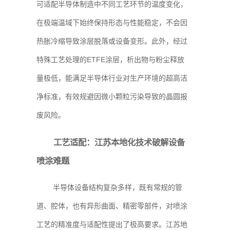
可适配半导体制造中不同工艺环节的温度变化，
在极端温域下始终保持形态与性能稳定，不会因
热胀冷缩导致涂层脱落或设备变形。此外，经过
特殊工艺处理的ETFE涂层，析出物与粉尘释放
量极低，能满足半导体行业对生产环境的超高洁
净标准，有效规避因微小颗粒污染导致的晶圆报
废风险。
工艺适配：江苏本地化技术破解设备
喷涂难题
半导体设备结构复杂多样，既有常规的管
道、腔体，也有异形曲面、精密零部件，对喷涂
工艺的精准度与适配性提出了极高要求。江苏地