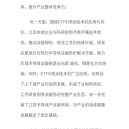
本，提升产业整体竞争力。
另一方面，围绕ETFE喷涂技术的应用与优
化，江苏本地企业与科研机构不断开展技术攻
关，推动涂层材料、喷涂工艺的持续升级，研发
出更具针对性的半导体设备防护解决方案，助力
区域半导体设备制造业向高 端化、精密化方向突
破。同时，ETFE喷涂技术的广泛应用，也带动
了上下游产业的协同发展，形成了从材料供应、
工艺研发到喷涂服务的完整产业生态，进一步完
善了江苏半导体产业链布局，为产业的持续健康
发展奠定了坚实基础。