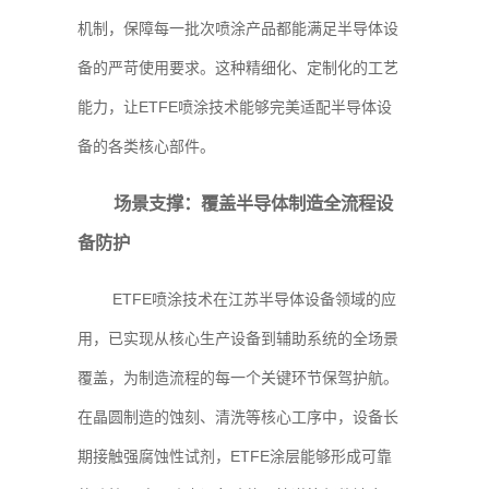
机制，保障每一批次喷涂产品都能满足半导体设
备的严苛使用要求。这种精细化、定制化的工艺
能力，让ETFE喷涂技术能够完美适配半导体设
备的各类核心部件。
场景支撑：覆盖半导体制造全流程设
备防护
ETFE喷涂技术在江苏半导体设备领域的应
用，已实现从核心生产设备到辅助系统的全场景
覆盖，为制造流程的每一个关键环节保驾护航。
在晶圆制造的蚀刻、清洗等核心工序中，设备长
期接触强腐蚀性试剂，ETFE涂层能够形成可靠