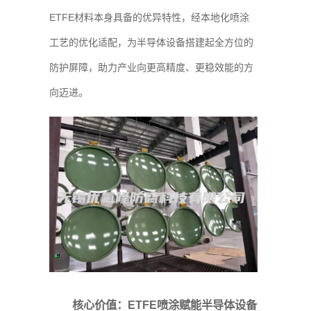
ETFE材料本身具备的优异特性，经本地化喷涂
工艺的优化适配，为半导体设备搭建起全方位的
防护屏障，助力产业向更高精度、更稳效能的方
向迈进。
核心价值：ETFE喷涂赋能半导体设备