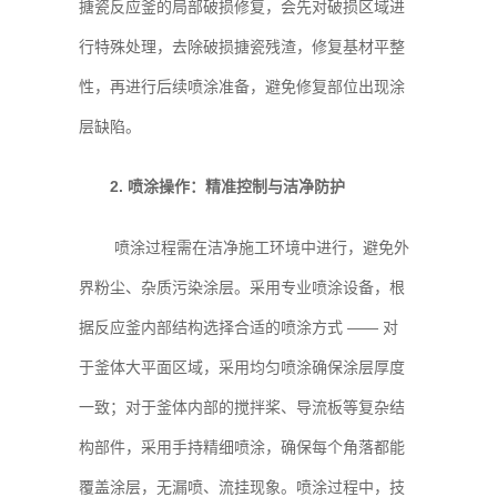
搪瓷反应釜的局部破损修复，会先对破损区域进
行特殊处理，去除破损搪瓷残渣，修复基材平整
性，再进行后续喷涂准备，避免修复部位出现涂
层缺陷。
2. 喷涂操作：精准控制与洁净防护
喷涂过程需在洁净施工环境中进行，避免外
界粉尘、杂质污染涂层。采用专业喷涂设备，根
据反应釜内部结构选择合适的喷涂方式 —— 对
于釜体大平面区域，采用均匀喷涂确保涂层厚度
一致；对于釜体内部的搅拌桨、导流板等复杂结
构部件，采用手持精细喷涂，确保每个角落都能
覆盖涂层，无漏喷、流挂现象。喷涂过程中，技