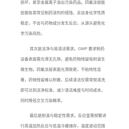
损坏，甚至金属离子溶出污染药品。四氟涂层能
抵御各类常见制药溶剂的侵蚀，且自身化学性质
稳定，不会与药物成分发生反应，从源头避免化
学污染风险。
其次是洁净与易清洁需求。GMP 要求制药
设备表面需光滑无孔隙，避免药物残留吸附滋生
微生物。四氟涂层表面光滑致密，不粘特性显
著，药物残留难以附着，后续清洁仅需常规清洗
即可达到洁净标准，减少清洁难度与时间成本，
同时降低交叉污染概率。
最后是耐温与稳定性需求。反应釜需频繁进
行高温加热反应与低温冷藏储存，温度波动范围