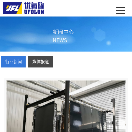
行业新闻
媒体报道